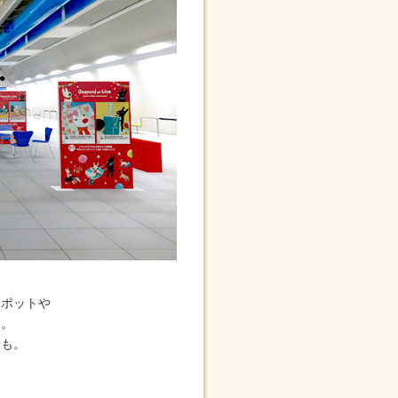
スポットや
す。
えも。