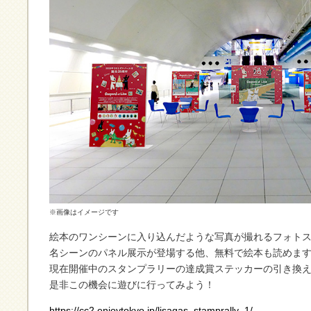
※画像はイメージです
絵本のワンシーンに入り込んだような写真が撮れるフォト
名シーンのパネル展示が登場する他、無料で絵本も読めま
現在開催中のスタンプラリーの達成賞ステッカーの引き換
是非この機会に遊びに行ってみよう！
https://cc2.enjoytokyo.jp/lisagas_stamprally_1/