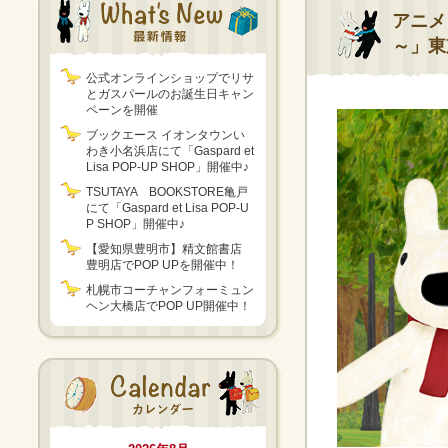
アニメ
～」東
公式オンラインショップでリサ
とガスパールのお誕生日キャン
ペーンを開催
ブックエース イオンタウンい
わき小名浜店にて「Gaspard et
Lisa POP-UP SHOP」開催中♪
TSUTAYA BOOKSTORE亀戸
にて「Gaspard et Lisa POP-U
P SHOP」開催中♪
【愛知県豊明市】精文館書店
豊明店でPOP UPを開催中！
札幌市コーチャンフォーミュン
ヘン大橋店でPOP UP開催中！