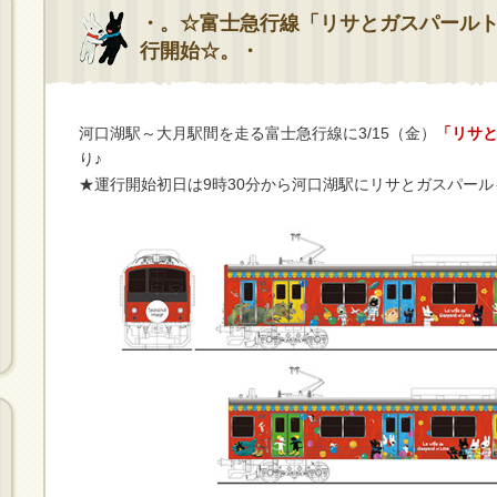
・。☆富士急行線「リサとガスパールトレ
行開始☆。・
河口湖駅～大月駅間を走る富士急行線に3/15（金）
「リサ
り♪
★運行開始初日は9時30分から河口湖駅にリサとガスパー