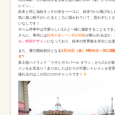
レイン」。
絵本と同じ油絵タッチの赤をベースに、絵本?から飛び出し
気に遊ぶ様子がいたるところに描かれていて、思わずたく
いなしです！
ホーム停車中は可愛らしい2人と一緒に撮影することもでき
さらに、車内には
絵本の名シーン約100枚
が飾られるほか、
ル」特別デザイン
になっており、絵本の世界観を存分にお
また、運行開始初日となる
3月15日（金）9時30分～河口
す
?
富士急ハイランド「リサとガスパール タウン」から2人が遊
インをお見送り！走り出したばかりの可愛いトレインを背
撮れるのはこの日だけのチャンスです！