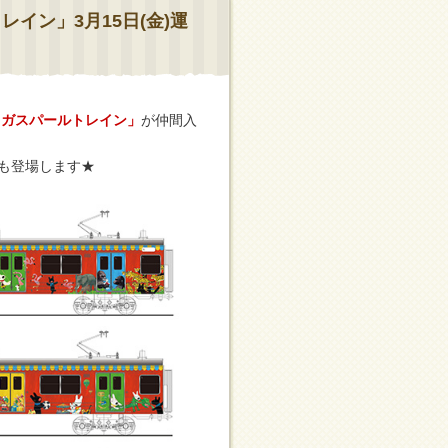
イン」3月15日(金)運
とガスパールトレイン」
が仲間入
ルも登場します★