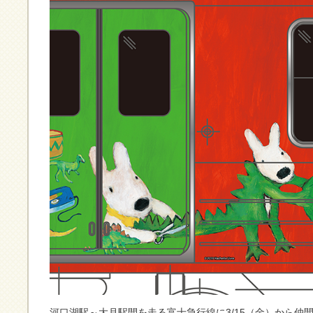
河口湖駅～大月駅間を走る富士急行線に3/15（金）から仲