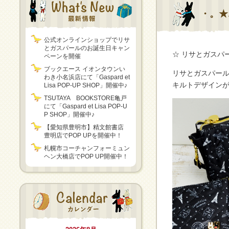
・。★
公式オンラインショップでリサ
とガスパールのお誕生日キャン
☆ リサとガスパ
ペーンを開催
ブックエース イオンタウンい
リサとガスパール
わき小名浜店にて「Gaspard et
キルトデザイン
Lisa POP-UP SHOP」開催中♪
TSUTAYA BOOKSTORE亀戸
にて「Gaspard et Lisa POP-U
P SHOP」開催中♪
【愛知県豊明市】精文館書店
豊明店でPOP UPを開催中！
札幌市コーチャンフォーミュン
ヘン大橋店でPOP UP開催中！