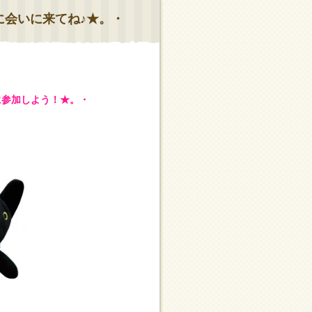
に会いに来てね♪★。・
に参加しよう！★。・