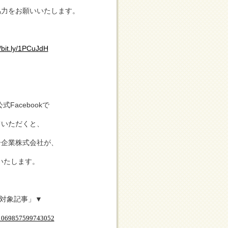
協力をお願いいたします。
//bit.ly/1PCuJdH
Facebookで
ていただくと、
ー企業株式会社が、
いたします。
金対象記事」▼
s/1069857599743052