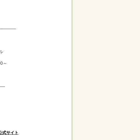
 ———–
ル
：00～
——
公式サイト