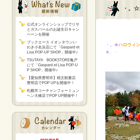
・。☆
公式オンラインショップでリサ
とガスパールのお誕生日キャン
ペーンを開催
ブックエース イオンタウンい
・。★
ハロウィ
わき小名浜店にて「Gaspard et
★。・
Lisa POP-UP SHOP」開催中♪
TSUTAYA BOOKSTORE亀戸
にて「Gaspard et Lisa POP-U
P SHOP」開催中♪
【愛知県豊明市】精文館書店
豊明店でPOP UPを開催中！
札幌市コーチャンフォーミュン
ヘン大橋店でPOP UP開催中！