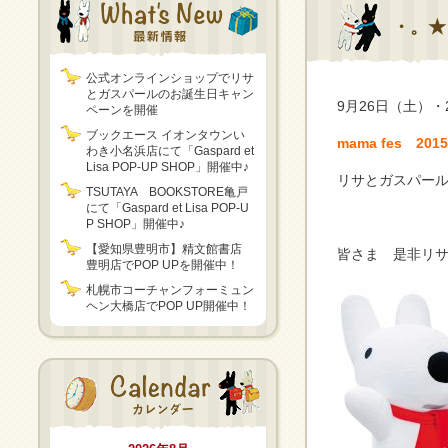
・。★
公式オンラインショップでリサ
とガスパールのお誕生日キャン
9月26日（土）
ペーンを開催
ブックエース イオンタウンい
mama fes 201
わき小名浜店にて「Gaspard et
Lisa POP-UP SHOP」開催中♪
リサとガスパー
TSUTAYA BOOKSTORE亀戸
にて「Gaspard et Lisa POP-U
P SHOP」開催中♪
【愛知県豊明市】精文館書店
皆さま 是非リサ
豊明店でPOP UPを開催中！
札幌市コーチャンフォーミュン
ヘン大橋店でPOP UP開催中！