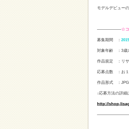
モデルデビュー
——————
☆
募集期間 ：
201
対象年齢 ：
3歳
作品規定 ：
リ
応募点数 ：
お
作品形式 ：
JP
↓応募方法の詳細
http://shop-lisa
————————