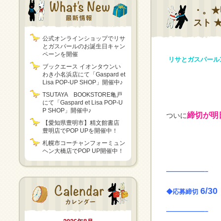
・。★
スト 
公式オンラインショップでリサ
とガスパールのお誕生日キャン
ペーンを開催
リサとガスパール1
ブックエース イオンタウンい
わき小名浜店にて「Gaspard et
Lisa POP-UP SHOP」開催中♪
TSUTAYA BOOKSTORE亀戸
にて「Gaspard et Lisa POP-U
P SHOP」開催中♪
締切が明
ついに
【愛知県豊明市】精文館書店
豊明店でPOP UPを開催中！
札幌市コーチャンフォーミュン
ヘン大橋店でPOP UP開催中！
——————–
6/30
◆応募締切
——————–