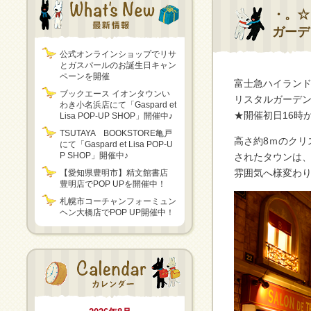
・。☆
ガーデ
公式オンラインショップでリサ
とガスパールのお誕生日キャン
ペーンを開催
富士急ハイランド
ブックエース イオンタウンい
リスタルガーデン」
わき小名浜店にて「Gaspard et
★開催初日16時
Lisa POP-UP SHOP」開催中♪
TSUTAYA BOOKSTORE亀戸
高さ約8ｍのクリ
にて「Gaspard et Lisa POP-U
P SHOP」開催中♪
されたタウンは、
雰囲気へ様変わ
【愛知県豊明市】精文館書店
豊明店でPOP UPを開催中！
札幌市コーチャンフォーミュン
ヘン大橋店でPOP UP開催中！