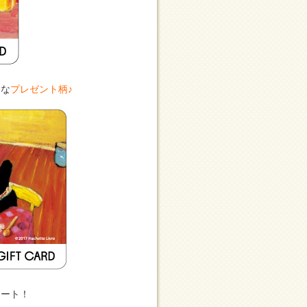
トな
プレゼント柄♪
ュート！