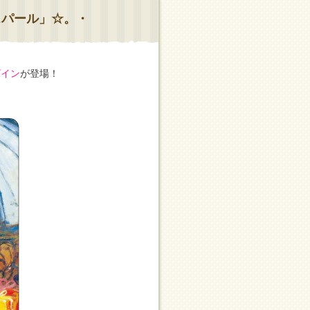
スパール」☆。・
ザイン
が登場！