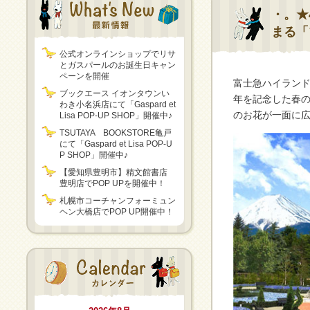
・。★
まる「
公式オンラインショップでリサ
とガスパールのお誕生日キャン
ペーンを開催
富士急ハイラン
ブックエース イオンタウンい
年を記念した春の
わき小名浜店にて「Gaspard et
のお花が一面に
Lisa POP-UP SHOP」開催中♪
TSUTAYA BOOKSTORE亀戸
にて「Gaspard et Lisa POP-U
P SHOP」開催中♪
【愛知県豊明市】精文館書店
豊明店でPOP UPを開催中！
札幌市コーチャンフォーミュン
ヘン大橋店でPOP UP開催中！