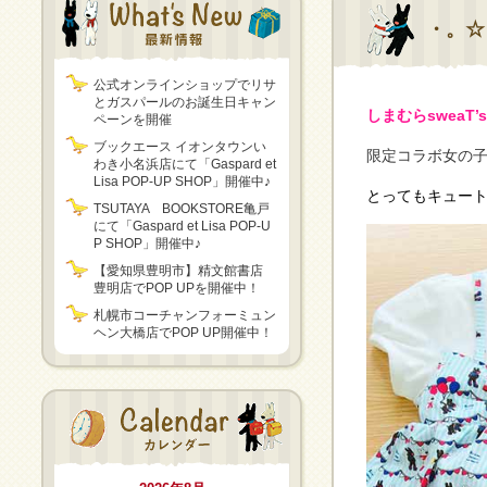
・。☆
公式オンラインショップでリサ
とガスパールのお誕生日キャン
しまむらsweaT
ペーンを開催
ブックエース イオンタウンい
限定コラボ女の子
わき小名浜店にて「Gaspard et
Lisa POP-UP SHOP」開催中♪
とってもキュー
TSUTAYA BOOKSTORE亀戸
にて「Gaspard et Lisa POP-U
P SHOP」開催中♪
【愛知県豊明市】精文館書店
豊明店でPOP UPを開催中！
札幌市コーチャンフォーミュン
ヘン大橋店でPOP UP開催中！