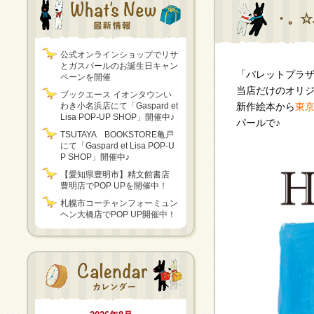
・。☆
公式オンラインショップでリサ
とガスパールのお誕生日キャン
「パレットプラザ
ペーンを開催
当店だけのオリジ
ブックエース イオンタウンい
わき小名浜店にて「Gaspard et
新作絵本から
東
Lisa POP-UP SHOP」開催中♪
パールで♪
TSUTAYA BOOKSTORE亀戸
にて「Gaspard et Lisa POP-U
P SHOP」開催中♪
【愛知県豊明市】精文館書店
豊明店でPOP UPを開催中！
札幌市コーチャンフォーミュン
ヘン大橋店でPOP UP開催中！