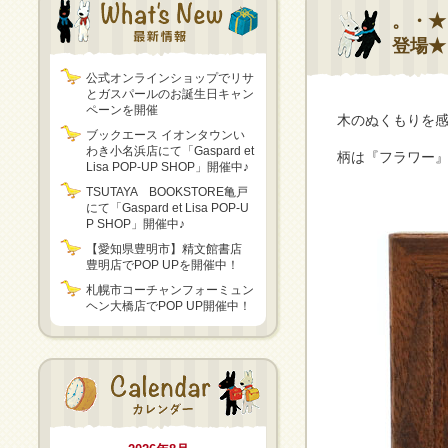
。・★
登場★
公式オンラインショップでリサ
とガスパールのお誕生日キャン
ペーンを開催
木のぬくもりを
ブックエース イオンタウンい
わき小名浜店にて「Gaspard et
柄は『フラワー
Lisa POP-UP SHOP」開催中♪
TSUTAYA BOOKSTORE亀戸
にて「Gaspard et Lisa POP-U
P SHOP」開催中♪
【愛知県豊明市】精文館書店
豊明店でPOP UPを開催中！
札幌市コーチャンフォーミュン
ヘン大橋店でPOP UP開催中！