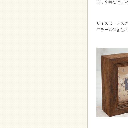
３
，
９
時だけ、
サイズは、デス
アラーム付きな