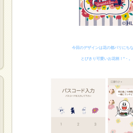
今回のデザインは花の都パリにち
とびきり可愛いお花柄！*・。