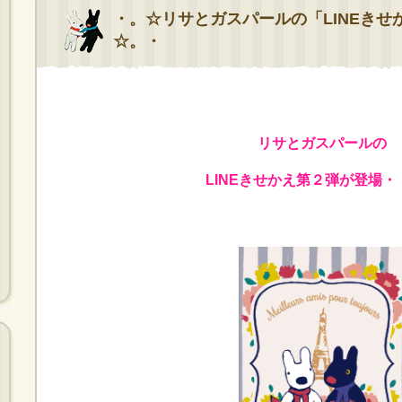
・。☆リサとガスパールの「LINEきせ
☆。・
リサとガスパールの
LINEきせかえ第２弾が登場・