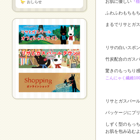
お肌に優しい
『植
おしらせ
ふわふわもちも
まるでリサとガ
リサの白いスポン
竹炭配合のガスパ
驚きのもっちり
こんにゃく繊維10
リサとガスパー
パッケージにプ
しずく型のもっ
お肌を包み込む