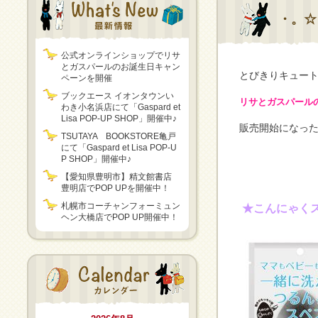
・。☆
公式オンラインショップでリサ
とガスパールのお誕生日キャン
とびきりキュー
ペーンを開催
ブックエース イオンタウンい
リサとガスパール
わき小名浜店にて「Gaspard et
Lisa POP-UP SHOP」開催中♪
販売開始になった
TSUTAYA BOOKSTORE亀戸
にて「Gaspard et Lisa POP-U
P SHOP」開催中♪
【愛知県豊明市】精文館書店
豊明店でPOP UPを開催中！
札幌市コーチャンフォーミュン
★こんにゃく
ヘン大橋店でPOP UP開催中！