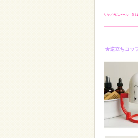
リサ／ガスパール 各71
———————————
★逆立ちコッ