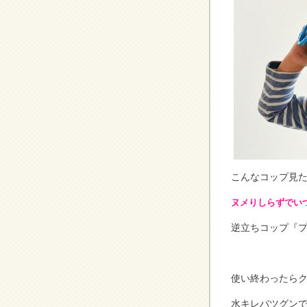
こんなコップ見
ヌメりしらずでい
逆立ちコップ『
使い終わったら
水キレバツグンで