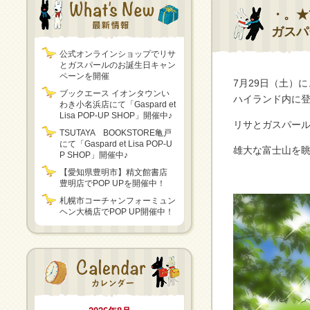
・。★
ガスパ
公式オンラインショップでリサ
とガスパールのお誕生日キャン
ペーンを開催
7月29日（土）
ブックエース イオンタウンい
ハイランド内に
わき小名浜店にて「Gaspard et
Lisa POP-UP SHOP」開催中♪
リサとガスパー
TSUTAYA BOOKSTORE亀戸
にて「Gaspard et Lisa POP-U
雄大な富士山を眺
P SHOP」開催中♪
【愛知県豊明市】精文館書店
豊明店でPOP UPを開催中！
札幌市コーチャンフォーミュン
ヘン大橋店でPOP UP開催中！