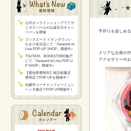
。・★
公式オンラインショップでリサ
とガスパールのお誕生日キャン
手作りを楽しめ
ペーンを開催
ブックエース イオンタウンい
わき小名浜店にて「Gaspard et
Lisa POP-UP SHOP」開催中♪
クリアな台座の中
TSUTAYA BOOKSTORE亀戸
アクセサリーや
にて「Gaspard et Lisa POP-U
P SHOP」開催中♪
【愛知県豊明市】精文館書店
豊明店でPOP UPを開催中！
札幌市コーチャンフォーミュン
ヘン大橋店でPOP UP開催中！