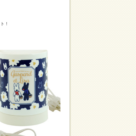
、
クト！
☆