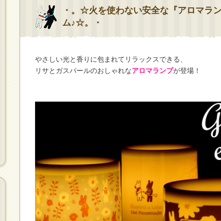
・。☆火を使わない安全な『アロマラ
ム♪☆。・
やさしい光と香りに包まれてリラックスできる、
リサとガスパールのおしゃれな
アロマランプ
が登場！