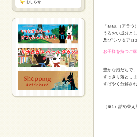
おしらせ
「arau.（ア
うるおい成分とし
及び”シソ＆アロ
お子様を持つご
豊かな泡だちで
すっきり落とし
すばやく分解さ
（※1）詰め替え